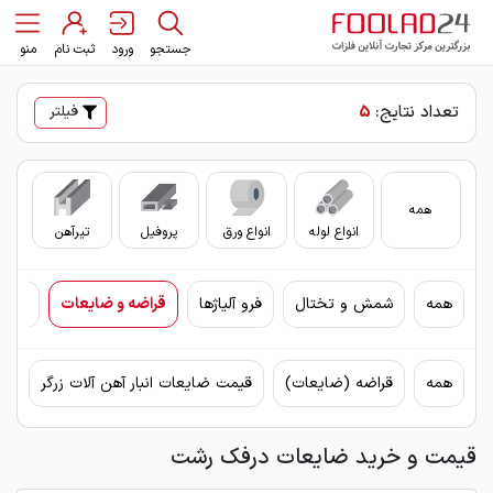
جستجو
ورود
ثبت نام
منو
تعداد نتایج:
5
فیلتر
همه
انواع لوله
انواع ورق
پروفیل
تیرآهن
سای
همه
شمش و تختال
فرو آلیاژها
قراضه و ضایعات
مواد
همه
قراضه (ضایعات)
قیمت ضایعات انبار آهن آلات زرگر
قی
قیمت و خرید ضایعات درفک رشت