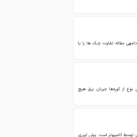
دامهی مقاله تفاوت چـک ها را با
 نوع از کوره‌ها جریان برق هیچ
ه به معنای كنترل عددي توسط كامپيوتر است. برش لیزری