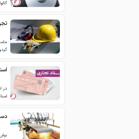
گالو
تجه
ماسک
گردو
اسن
در ا
اسنا
دستگاه 