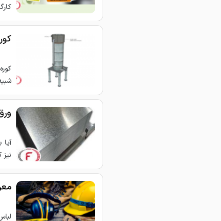
کارگ
کوره
کوره
شبیه
ورق 
آیا 
نیز 
معر
لباس