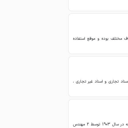
یاف مختلف بوده و موقع استفاده
ناد تجاری و اسناد غیر تجاری ،
برش با دستگاه CNC هوابرش،&nbsp;یکی از روش‌های قدیمی برش فلزات است که در سال 1903 توسط 2 مهندس