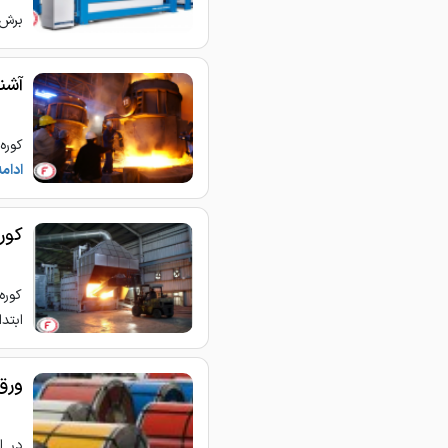
برش 
آشنا
کوره
ادام
کور
کوره
ابتد
ورق
در ا