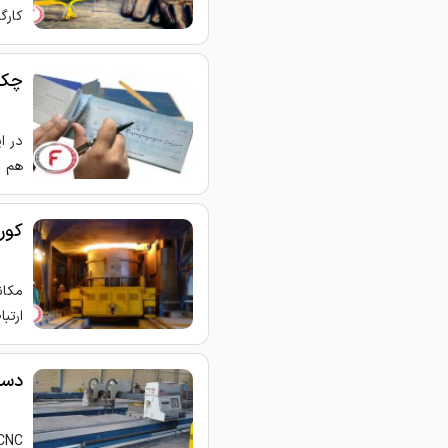
کارگر
چک 
در ا
هم ب
کور
مکان
ارتب
دستگ