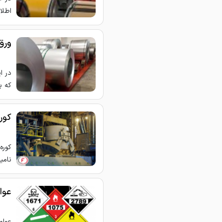
اطلا
ورق 
در ا
که ب
کور
نامی
عوا
عوام