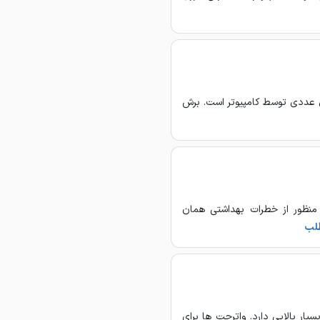
nbsp است که، به معنای كنترل عددي توسط كامپيوتر است. برش
 منظور از خطرات بهداشتی همان
طلب
وزه در صنعت کاربرد بسیار بالایی دارد. واترجت ها برای