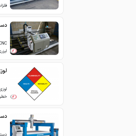
فلزا
دستگ
لیزر
لوز
لوزی
خطرا
دست