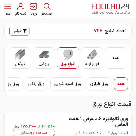
جستجو
ورود
ثبت نام
منو
تعداد نتایج:
726
فیلتر
همه
انواع لوله
انواع ورق
پروفیل
تیرآهن
سای
همه
ورق آلیاژی
ورق اسید شویی
ورق رنگی
ورق روغنی 
قیمت انواع ورق
ورق گالوانیزه 0.6 عرض 1 هفت
الماس
49,520
تا
175,300
تومان
قیمت ورق گالوانیزه هفت الماس
مشاهده فروشندگان