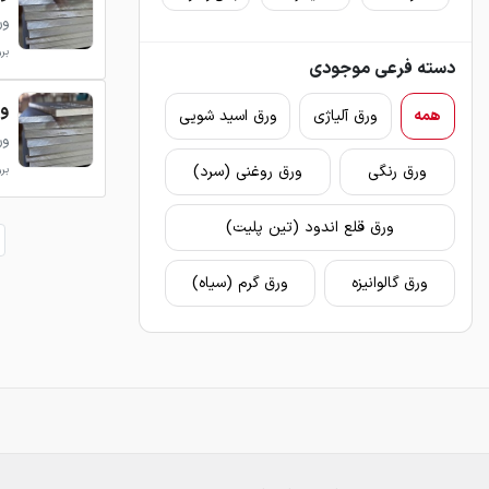
ور
بروزر
دسته فرعی موجودی
ور
همه
ورق آلیاژی
ورق اسید شویی
ور
ورق رنگی
ورق روغنی (سرد)
بروزر
ورق قلع اندود (تین پلیت)
ورق گالوانیزه
ورق گرم (سیاه)