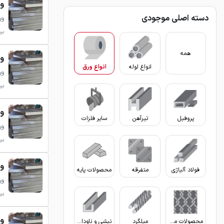
ور
دسته اصلی موجودی
ور
بروزر
همه
ور
انواع لوله
انواع ورق
ور
بروزر
ور
پروفیل
تیرآهن
سایر فلزات
ور
بروزر
ور
فولاد آلیاژی
متفرقه
محصولات پایه
ور
بروزر
ور
محصولات مفتولی
میلگرد
نبشی و ناودانی