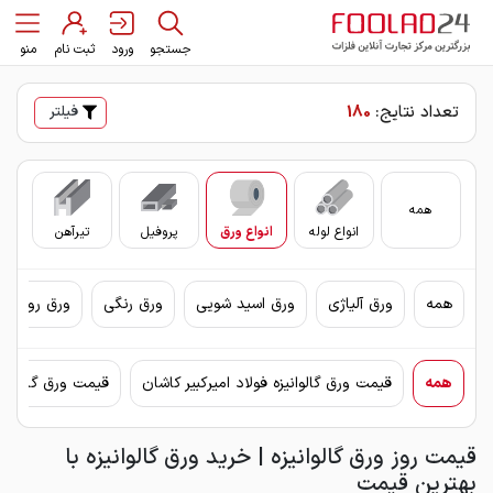
جستجو
ورود
ثبت نام
منو
تعداد نتایج:
180
فیلتر
همه
انواع لوله
انواع ورق
پروفیل
تیرآهن
سای
همه
ورق آلیاژی
ورق اسید شویی
ورق رنگی
ورق روغنی 
همه
قیمت ورق گالوانیزه فولاد امیرکبیر کاشان
قیمت ورق گالوانیزه
قیمت روز ورق گالوانیزه | خرید ورق گالوانیزه با
بهترین قیمت