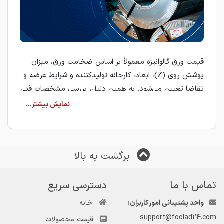
قیمت ورق گالوانیزه معمولاً بر اساس ضخامت ورق، میزان
پوشش روی (Z)، ابعاد، کارخانه تولیدکننده و شرایط عرضه و
تقاضا تعیین می‌شود. به همین دلیل، بررسی مشخصات فنی
هر ورق پیش از انتخاب نهایی اهمیت بالایی دارد.
نکات مهم در خرید ورق گالوانیزه
خریداران صنعتی و ساختمانی هنگام انتخاب ورق گالوانیزه به
موارد زیر توجه می‌کنند:
برگشت به بالا
ضخامت ورق متناسب با نوع مصرف
تماس با ما
دسترسی سریع
میزان پوشش روی و استاندارد تولید
واحد پشتیبانی امور کاربران:
خانه
support@foolad24.com
برند و کارخانه تولیدکننده
قیمت محصولات