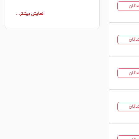
دگان
قیمت ورق کرکره گالوانیزه به‌صورت روزانه و
تحت تأثیر عواملی همچون نرخ ارز، قیمت
ورق گالوانیزه خام (ماده اولیه)، میزان
عرضه و تقاضا و هزینه‌های حمل‌ونقل
دگان
تغییر می‌کند. در فولاد ۲۴، قیمت روز ورق
کرکره گالوانیزه به‌صورت شفاف و به‌روز
منتشر می‌شود تا خریداران و پیمانکاران
بتوانند با دسترسی به اطلاعات دقیق،
دگان
بهترین تصمیم را برای خرید بگیرند.
خرید ورق کرکره گالوانیزه
اگر قصد خرید ورق کرکره گالوانیزه را دارید،
دگان
توجه به چند نکته کلیدی می‌تواند به شما
کمک کند تا خریدی مطمئن و اقتصادی
داشته باشید. مهم‌ترین فاکتور در خرید
این محصول، انتخاب ضخامت مناسب بر