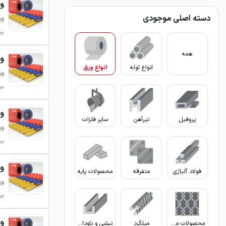
ور
دسته اصلی موجودی
ور
بروزر
همه
ور
انواع لوله
انواع ورق
ور
بروزر
ور
پروفیل
تیرآهن
سایر فلزات
ور
بروزر
ور
فولاد آلیاژی
متفرقه
محصولات پایه
ور
بروزر
ور
محصولات مفتولی
میلگرد
نبشی و ناودانی