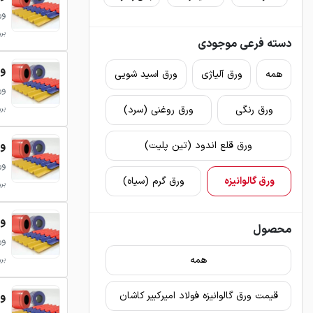
ور
بروزر
دسته فرعی موجودی
ور
همه
ورق آلیاژی
ورق اسید شویی
ور
ورق رنگی
ورق روغنی (سرد)
بروزر
ور
ورق قلع اندود (تین پلیت)
ور
ورق گالوانیزه
ورق گرم (سیاه)
بروزر
ور
محصول
ور
همه
بروزر
ور
قیمت ورق گالوانیزه فولاد امیرکبیر کاشان