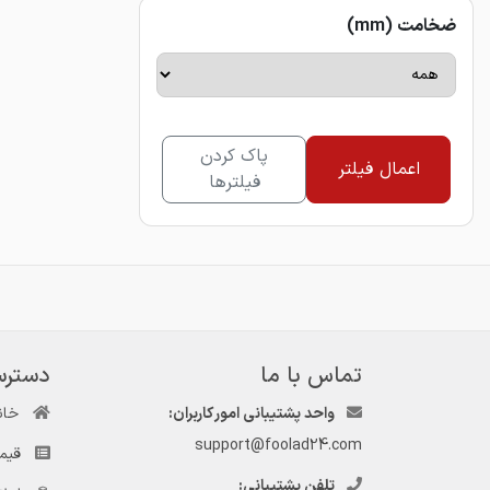
ضخامت (mm)
پاک کردن
اعمال فیلتر
فیلترها
تماس با ما
دسترس
واحد پشتیبانی امور کاربران:
خان
support@foolad24.com
قیم
تلفن پشتیبانی: