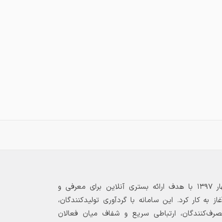
فرم موج‌دار باعث افزایش استحکام خمشی
ورق شده و اجازه می‌دهد بدون نیاز به
ستون‌های میانی، دهانه‌های بزرگ را
پوشش داد.
ضخامت:
این ورق‌ها معمولاً در ضخامت‌های
۰.۴ تا ۱ میلی‌متر تولید می‌شوند که
ضخامت‌های ۰.۵ و ۰.۷ میلی‌متر رایج‌ترین
آن‌ها در سقف‌های سوله هستند.
پوشش:
لایه گالوانیزه (روی) از ورق در برابر
خوردگی و رطوبت محافظت می‌کند.
شکل ظاهری:
طرح موج‌دار یا ذوزنقه‌ای که به
آن شکل ظاهری خاصی می‌دهد و در هدایت
آب باران و برف بسیار موثر عمل می‌کند.
کاربرد:
علاوه بر سقف، از این ورق‌ها گاهی برای
دیوارکشی (سایدینگ) و ساخت حصار نیز
استفاده می‌شود.
بازارگاه الکترونیکی فولاد ۲۴ از بهار ۱۳۹۷ با هدف ارائه بستری آنلاین برای معرفی و
این محصول به دلیل سرعت بالا در نصب،
 به کار کرد. این سامانه با گردآوری تولیدکنندگان،
وزن سبک و مقاومت مکانیکی مناسب،
مصرف‌کنندگان، ارتباطی سریع و شفاف میان فعالان
یکی از بهترین گزینه‌ها برای پوشش سقف