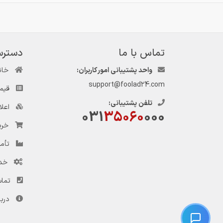
تماس با ما
دسترس
واحد پشتیبانی امور کاربران:
خان
support@foolad24.com
قیم
تلفن پشتیبانی:
اعل
031
35060
000
خری
تأمی
خد
تماس
دربا