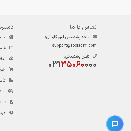
تماس با ما
دسترس
واحد پشتیبانی امور کاربران:
خان
support@foolad24.com
قیم
تلفن پشتیبانی:
اعل
031
35060
000
خری
تأمی
خد
تماس
دربا