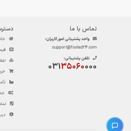
تماس با ما
دسترس
واحد پشتیبانی امور کاربران:
خان
support@foolad24.com
قیم
تلفن پشتیبانی:
اعل
031
35060
000
خری
تأمی
خد
تماس
دربا