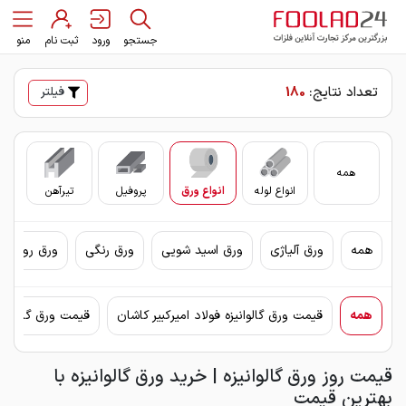
جستجو
ورود
ثبت نام
منو
تعداد نتایج:
180
فیلتر
همه
انواع لوله
انواع ورق
پروفیل
تیرآهن
سای
همه
ورق آلیاژی
ورق اسید شویی
ورق رنگی
ورق روغنی 
همه
قیمت ورق گالوانیزه فولاد امیرکبیر کاشان
قیمت ورق گالوانیزه
قیمت روز ورق گالوانیزه | خرید ورق گالوانیزه با
بهترین قیمت