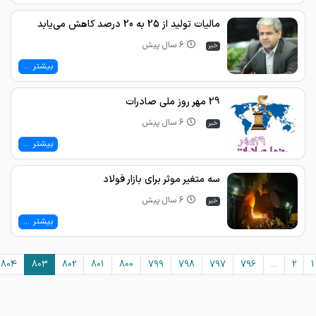
مالیات تولید از 25 به 20 درصد کاهش می‌یابد
6 سال پیش
خبر
بیشتر ...
29 مهر روز ملی صادرات
6 سال پیش
خبر
بیشتر ...
سه متغیر موثر برای بازار فولاد
6 سال پیش
خبر
بیشتر ...
›
804
803
802
801
800
799
798
797
796
...