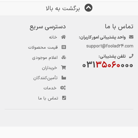
برگشت به بالا
س با ما
دسترسی سریع
واحد پشتیبانی امور کاربران:
خانه
support@foolad24.
قیمت محصولات
تلفن پشتیبانی:
اعلام موجودی
031
35060
0
خریداران
تأمین‌کنندگان
خدمات
تماس با ما