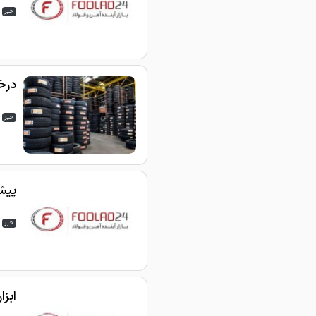
خبر
درخواس
خبر
پیش
خبر
ابزا