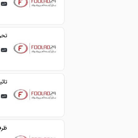
خبر
تحری
خبر
تاثی
خبر
ظرف