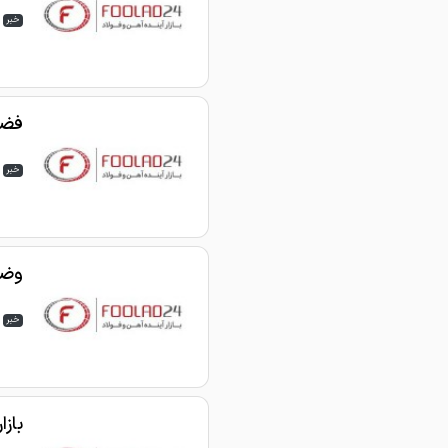
خبر
فضا
خبر
وضع
خبر
باز