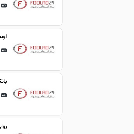
خبر
اونس طل
خبر
بان
خبر
روای