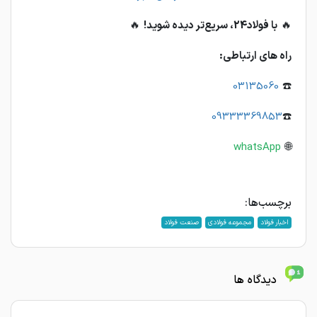
🔥
با فولاد24، سریع‌تر دیده شوید!
🔥
راه های ارتباطی:
03135060
☎️
09333369853
☎️
whatsApp
🌐
برچسب‌ها:
اخبار فولاد
مجموعه فولادی
صنعت فولاد
دیدگاه ها