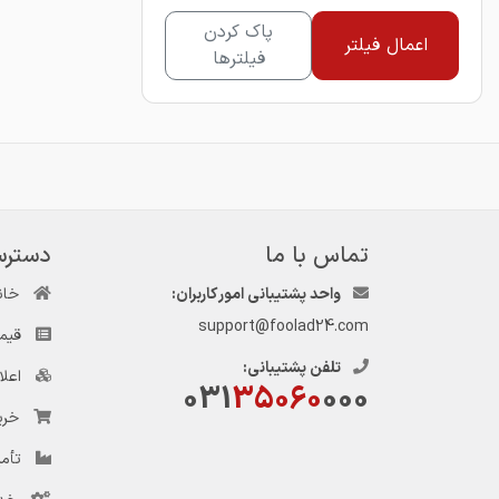
پاک کردن
اعمال فیلتر
فیلترها
تماس با ما
دسترس
واحد پشتیبانی امور کاربران:
خان
support@foolad24.com
قیم
تلفن پشتیبانی:
اعل
031
35060
000
خری
تأمی