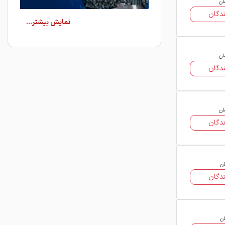
ان
دگان
میلگرد آجدار مطابق با استانداردهای ملی
و بین‌المللی تولید می‌شود و از نظر
ان
دگان
مقاومت کششی، تنش تسلیم،
انعطاف‌پذیری و قابلیت جوشکاری، در
محدوده‌های مشخص فنی قرار دارد. این
محصول در سایزهای مختلف (معمولاً از ۸
ان
دگان
تا ۴۰ میلی‌متر) تولید می‌شود و هر سایز
دارای وزن و قیمت متفاوتی است که در
جدول وزن و قیمت میلگرد آجدار قابل
مشاهده است.
ان
دگان
ویژگی‌های میلگرد آجدار
چسبندگی بالا به بتن:
آج‌ها باعث
قفل‌شدن میلگرد در بتن می‌شوند
ان