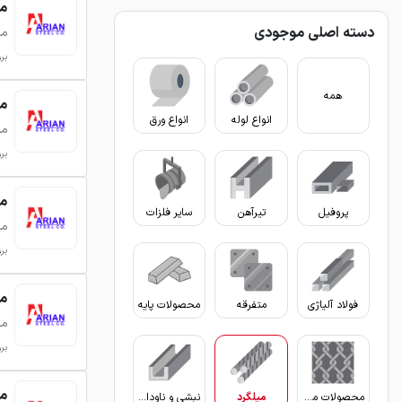
میلگرد
دسته اصلی موجودی
می
بروزر
همه
میلگرد
انواع لوله
انواع ورق
می
بروزر
میلگرد
پروفیل
تیرآهن
سایر فلزات
می
بروزر
میلگرد
فولاد آلیاژی
متفرقه
محصولات پایه
می
بروزر
میلگرد
محصولات مفتولی
میلگرد
نبشی و ناودانی