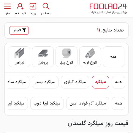
جستجو
ورود
ثبت نام
منو
تعداد نتایج:
11
فیلتر
همه
انواع لوله
انواع ورق
پروفیل
تیرآهن
سای
همه
میلگرد
میلگرد آلیاژی
میلگرد بستر
میلگرد ساده
همه
میلگرد آذر فولاد امین
میلگرد آریا ذوب
میلگرد آریان فو
قیمت روز میلگرد گلستان