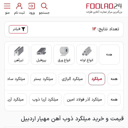
جستجو
ورود
ثبت نام
منو
تعداد نتایج:
12
فیلتر
همه
انواع لوله
انواع ورق
پروفیل
تیرآهن
سای
همه
میلگرد
میلگرد آلیاژی
میلگرد بستر
میلگرد ساده
همه
میلگرد آذر فولاد امین
میلگرد آریا ذوب
میلگرد آریان فو
قیمت و خرید میلگرد ذوب آهن مهیار اردبیل