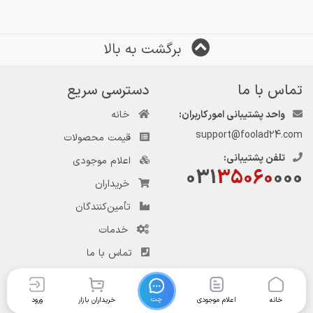
برگشت به بالا
تماس با ما
دسترسی سریع
واحد پشتیبانی امور کاربران:
خانه
support@foolad24.com
قیمت محصولات
تلفن پشتیبانی:
اعلام موجودی
031
35060
000
خریداران
تأمین‌کنندگان
خدمات
تماس با ما
چت
خانه
اعلام موجودی
خریداران بازار
ورود