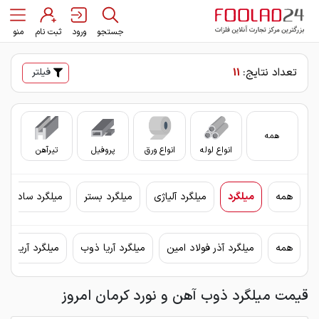
جستجو
ورود
ثبت نام
منو
تعداد نتایج:
11
فیلتر
همه
انواع لوله
انواع ورق
پروفیل
تیرآهن
سای
همه
میلگرد
میلگرد آلیاژی
میلگرد بستر
میلگرد ساده
همه
میلگرد آذر فولاد امین
میلگرد آریا ذوب
میلگرد آریان فو
قیمت میلگرد ذوب آهن و نورد کرمان امروز