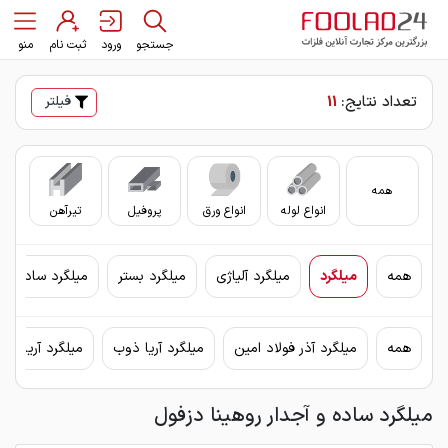
جستجو
ورود
ثبت نام
منو
تعداد نتایج:
11
فیلتر
همه
انواع لوله
انواع ورق
پروفیل
تیرآهن
سای
همه
میلگرد
میلگرد آلیاژی
میلگرد بستر
میلگرد ساده
همه
میلگرد آذر فولاد امین
میلگرد آریا ذوب
میلگرد آریان فو
میلگرد ساده و آجدار روهینا دزفول