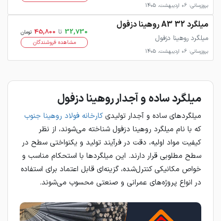
بروزرسانی: 06 اردیبهشت، 1405
میلگرد 32 A3 روهینا دزفول
32,730
تا
45,800
تومان
میلگرد روهینا دزفول
مشاهده فروشندگان
بروزرسانی: 06 اردیبهشت، 1405
میلگرد ساده و آجدار روهینا دزفول
میلگردهای ساده و آجدار تولیدی
کارخانه فولاد روهینا جنوب
که با نام میلگرد روهینا دزفول شناخته می‌شوند، از نظر
کیفیت مواد اولیه، دقت در فرآیند تولید و یکنواختی سطح در
سطح مطلوبی قرار دارند. این میلگردها با استحکام مناسب و
خواص مکانیکی کنترل‌شده، گزینه‌ای قابل اعتماد برای استفاده
در انواع پروژه‌های عمرانی و صنعتی محسوب می‌شوند.