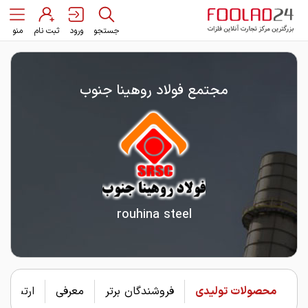
جستجو
ورود
ثبت نام
منو
مجتمع فولاد روهینا جنوب
rouhina steel
محصولات تولیدی
فروشندگان برتر
معرفی
ارتباط با