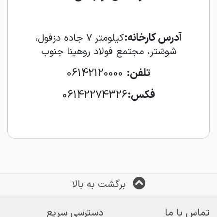
آدرس کارخانه:
کیلومتر ۷ جاده دزفول،
شوشتر، مجتمع فولاد روهینا جنوب
تلفن:
06142120000
فکس:
06142274326
برگشت به بالا
تماس با ما
دسترسی سریع