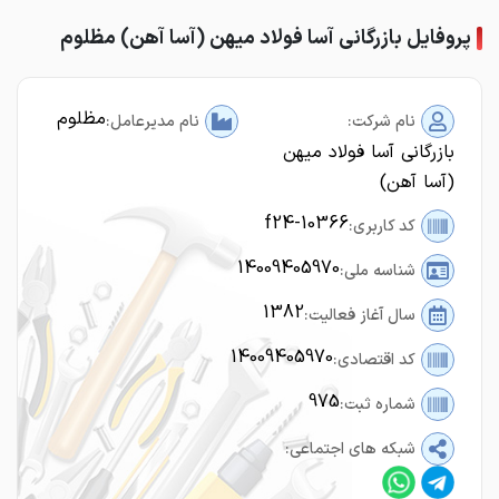
پروفایل بازرگانی آسا فولاد میهن (آسا آهن) مظلوم
مظلوم
نام شرکت:
نام مدیرعامل:
بازرگانی آسا فولاد میهن
(آسا آهن)
f24-10366
کد کاربری:
14009405970
شناسه ملی:
1382
سال آغاز فعالیت:
14009405970
کد اقتصادی:
975
شماره ثبت:
شبکه های اجتماعی: