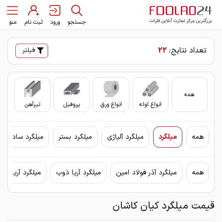
جستجو
ورود
ثبت نام
منو
تعداد نتایج:
22
فیلتر
همه
انواع لوله
انواع ورق
پروفیل
تیرآهن
سای
همه
میلگرد
میلگرد آلیاژی
میلگرد بستر
میلگرد ساده
همه
میلگرد آذر فولاد امین
میلگرد آریا ذوب
میلگرد آریان فو
قیمت میلگرد کیان کاشان