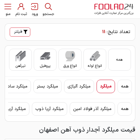
جستجو
ورود
ثبت نام
منو
تعداد نتایج:
11
فیلتر
همه
انواع لوله
انواع ورق
پروفیل
تیرآهن
سای
همه
میلگرد
میلگرد آلیاژی
میلگرد بستر
میلگرد ساده
همه
میلگرد آذر فولاد امین
میلگرد آریا ذوب
میلگرد آریان فو
قیمت میلگرد آجدار ذوب آهن اصفهان