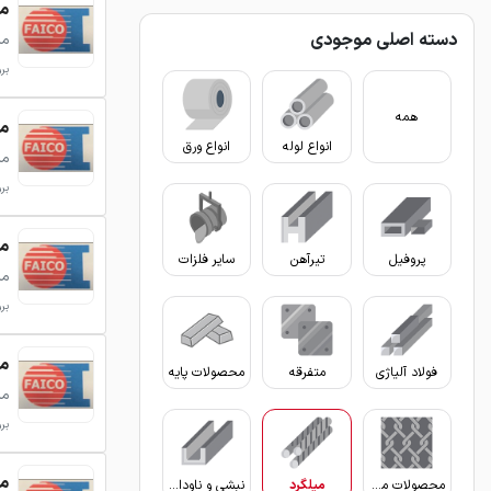
میلگرد 4
دسته اصلی موجودی
می
بروزر
همه
میلگرد 6
انواع لوله
انواع ورق
می
بروزر
میلگرد 8
پروفیل
تیرآهن
سایر فلزات
می
بروزر
میلگرد 0
فولاد آلیاژی
متفرقه
محصولات پایه
می
بروزر
میلگرد 0
محصولات مفتولی
میلگرد
نبشی و ناودانی