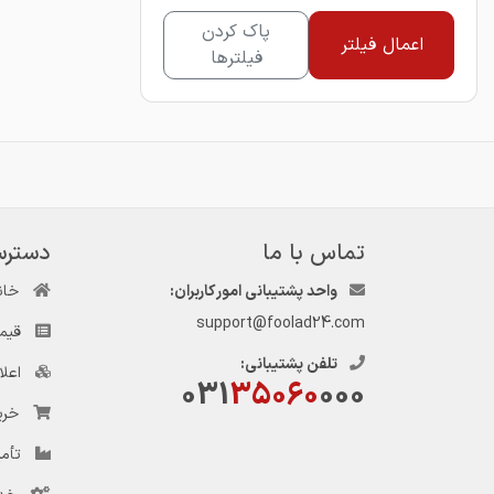
پاک کردن
اعمال فیلتر
فیلترها
تماس با ما
دسترس
واحد پشتیبانی امور کاربران:
خان
support@foolad24.com
قیم
تلفن پشتیبانی:
اعل
031
35060
000
خری
تأمی