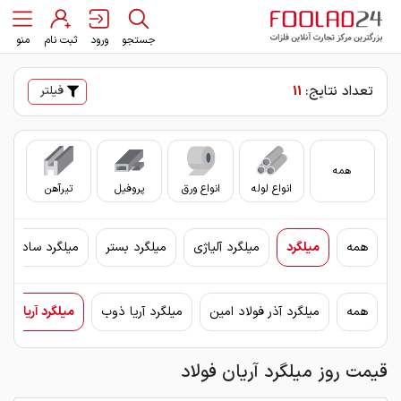
جستجو
ورود
ثبت نام
منو
تعداد نتایج:
11
فیلتر
همه
انواع لوله
انواع ورق
پروفیل
تیرآهن
سای
همه
میلگرد
میلگرد آلیاژی
میلگرد بستر
میلگرد ساده
همه
میلگرد آذر فولاد امین
میلگرد آریا ذوب
میلگرد آریان فو
قیمت روز میلگرد آریان فولاد