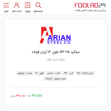
جستجو
ورود
ثبت نام
منو
میلگرد 25 A3 طول 12 آریان فولاد
میلگرد آریان فولاد
سایز (mm) : 25
گرید : A3
حالت : آجدار
طول : 12
واحد : کیلوگرم
محل تحویل : کارخانه
69,000
32,818
تا
تومان