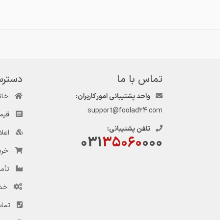
تماس با ما
دسترس
واحد پشتیبانی امور کاربران:
خان
support@foolad24.com
قیم
تلفن پشتیبانی:
اعل
031
35060
000
خری
تأمی
خد
تماس