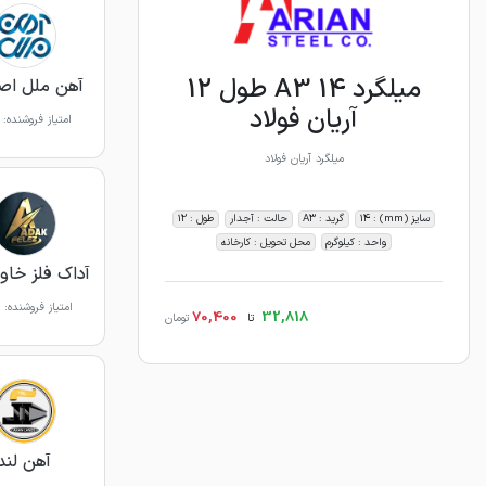
میلگرد 14 A3 طول 12
آهن ملل اص
آریان فولاد
امتیاز فروشنده:
میلگرد آریان فولاد
سایز (mm) : 14
گرید : A3
حالت : آجدار
طول : 12
واحد : کیلوگرم
محل تحویل : کارخانه
آداک فلز خاور
امتیاز فروشنده:
70,400
32,818
تا
تومان
آهن لند