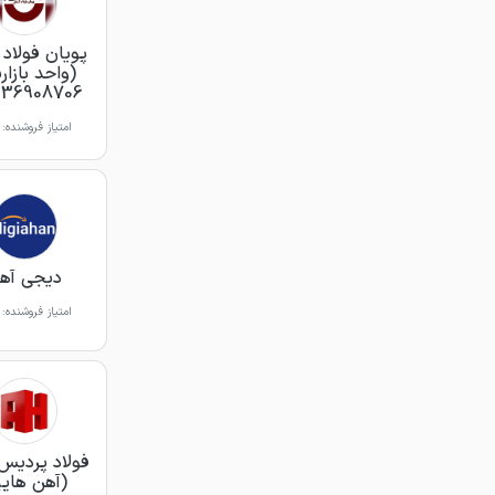
پویان فولاد 
(واحد بازار
36908706)
امتیاز فروشنده:
دیجی آه
امتیاز فروشنده:
فولاد پردیس
(آهن هایپ