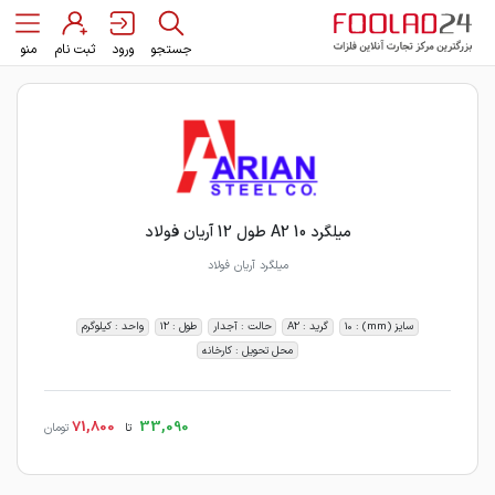
جستجو
ورود
ثبت نام
منو
میلگرد 10 A2 طول 12 آریان فولاد
میلگرد آریان فولاد
سایز (mm) : 10
گرید : A2
حالت : آجدار
طول : 12
واحد : کیلوگرم
محل تحویل : کارخانه
71,800
33,090
تا
تومان