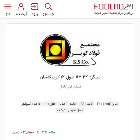
جستجو
ورود
ثبت نام
منو
میلگرد 22 A3 طول 12 کویر کاشان
میلگرد کویر کاشان
سایز (mm) : 22
گرید : A3
حالت : آجدار
طول : 12
واحد : کیلوگرم
محل تحویل : کارخانه
63,500
33,090
تا
تومان