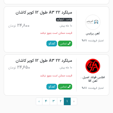
میلگرد 22 A3 طول 12 کویر کاشان
واحد : کیلوگرم
24,800
تومان
10 ماه پیش
آهن پرایس
قیمت ممکن است به‌روز نباشد
امتیاز فروشنده:
71%
گفتگو
تماس
میلگرد 22 A3 طول 12 کویر کاشان
24,650
تومان
10 ماه پیش
قیمت ممکن است به‌روز نباشد
اطلس فولاد اصیل .
آهن آفا
گفتگو
تماس
امتیاز فروشنده:
81%
›
4
3
2
1
‹