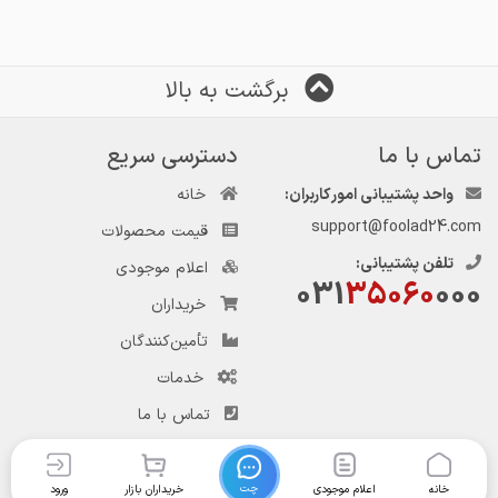
برگشت به بالا
تماس با ما
دسترسی سریع
واحد پشتیبانی امور کاربران:
خانه
support@foolad24.com
قیمت محصولات
تلفن پشتیبانی:
اعلام موجودی
031
35060
000
خریداران
تأمین‌کنندگان
خدمات
تماس با ما
چت
خانه
اعلام موجودی
خریداران بازار
ورود