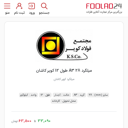
جستجو
ورود
ثبت نام
منو
میلگرد 28 A3 طول 12 کویر کاشان
میلگرد کویر کاشان
سایز (mm) : 28
گرید : A3
حالت : آجدار
طول : 12
واحد : کیلوگرم
محل تحویل : کارخانه
63,500
33,090
تا
تومان