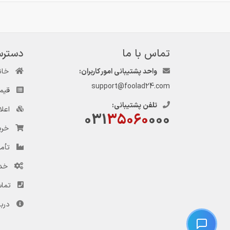
تماس با ما
دسترس
واحد پشتیبانی امور کاربران:
خان
support@foolad24.com
قیم
تلفن پشتیبانی:
اعل
031
35060
000
خری
تأمی
خد
تماس
دربا