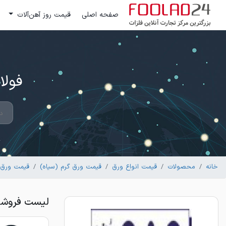
صفحه اصلی
قیمت روز آهن‌آلات
فولاد 24 ؛ بزرگترین مرکز تج
خانه
محصولات
قیمت انواع ورق
قیمت ورق گرم (سیاه)
قیمت ورق س
لیست فروشندگان ورق س