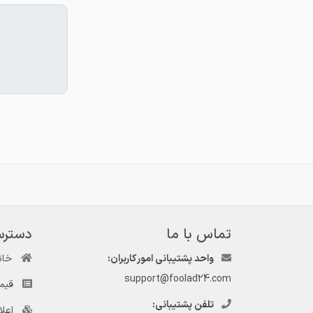
تماس با ما
دسترس
واحد پشتیبانی امور کاربران:
خان
support@foolad24.com
قیم
تلفن پشتیبانی:
اعل