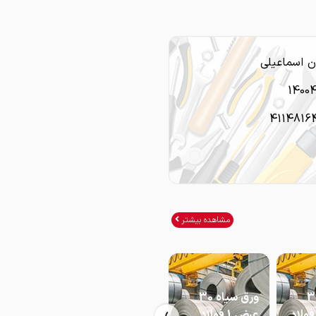
 اسماعیلی
1400
4114816
مشاهده بیشتر
سیاه 30
ورق سیاه 30
ورق سیاه 25
رض 1.25 فولاد
عرض 1 فولاد
شیت 1*6 فولاد