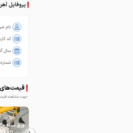
پروفایل آهن
نام شر
کد کارب
سال آغ
شماره 
قیمت‌های 
جهت مشاهده قیمت 
ورق سیاه 0
شیت 1*6 