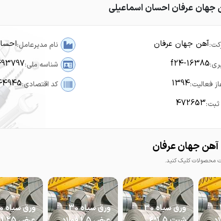
 جهان عرفان احسان اسماعیلی
آهن جهان عرفان
احسان
کت:
نام مدیرعامل:
493797
f24-16385
ری:
شناسه ملی:
44945
1394
از فعالیت:
کد اقتصادی:
472653
ثبت:
آهن جهان عرفان
محصولات کلیک کنید.
3
ورق سیاه 30
ورق سیاه 30
ورق 
فولاد
شیت 1.5*6
عرض 1.5 فولاد
ع