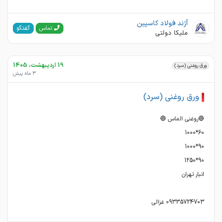
آژند فولاد کاسپین
گفتگو
تماس
ملیکا دولتی
19 اردیبهشت، 1405
ورق روغنی (سرد)
3 ماه پیش
ورق روغنی (سرد)
09335724703 غزالی