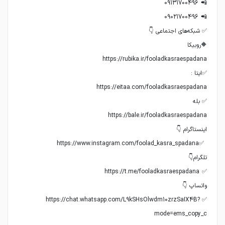
✅ https://chat.whatsapp.com/L9kSHsOlwdm10zrzSaIX4B?
mode=ems_copy_c