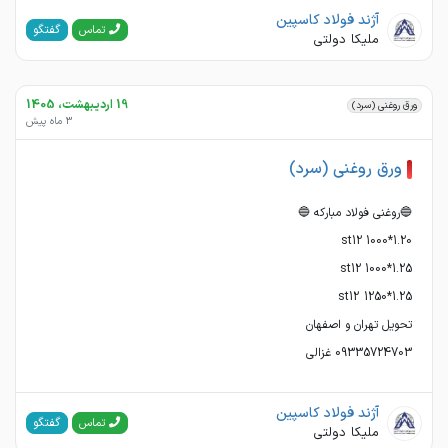
آژند فولاد کاسپین
گفتگو
تماس
ملیکا دولتی
19 اردیبهشت، 1405
ورق روغنی (سرد)
3 ماه پیش
ورق روغنی (سرد)
09335724703 غزالی
آژند فولاد کاسپین
گفتگو
تماس
ملیکا دولتی