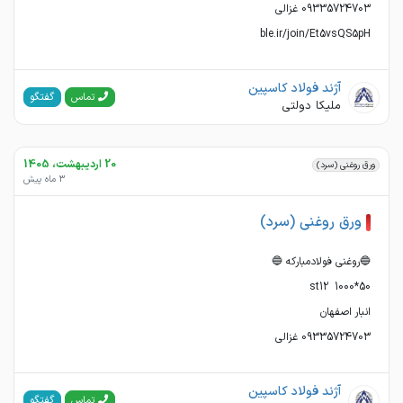
ble.ir/join/Et5vsQS5pH
آژند فولاد کاسپین
گفتگو
تماس
ملیکا دولتی
20 اردیبهشت، 1405
ورق روغنی (سرد)
3 ماه پیش
ورق روغنی (سرد)
09335724703 غزالی
آژند فولاد کاسپین
گفتگو
تماس