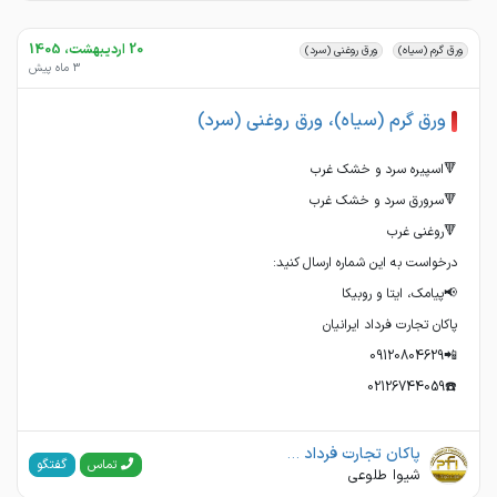
20 اردیبهشت، 1405
ورق گرم (سیاه)
ورق روغنی (سرد)
3 ماه پیش
ورق گرم (سیاه)، ورق روغنی (سرد)
☎️02126744059
پاکان تجارت فرداد ایرانیان
گفتگو
تماس
شیوا طلوعی