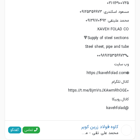
@kavehfolad
کاوه فولاد زرین کویر
گفتگو
تماس
محمد علی نقی - مسعود اسکندری