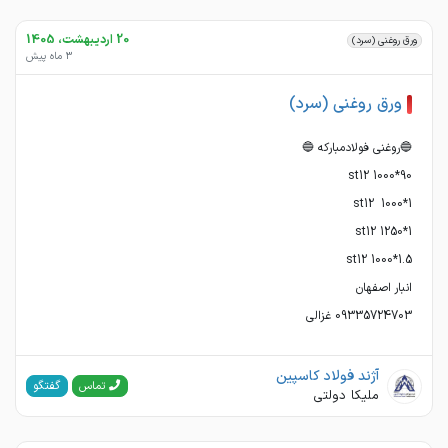
20 اردیبهشت، 1405
ورق روغنی (سرد)
3 ماه پیش
ورق روغنی (سرد)
09335724703 غزالی
آژند فولاد کاسپین
گفتگو
تماس
ملیکا دولتی