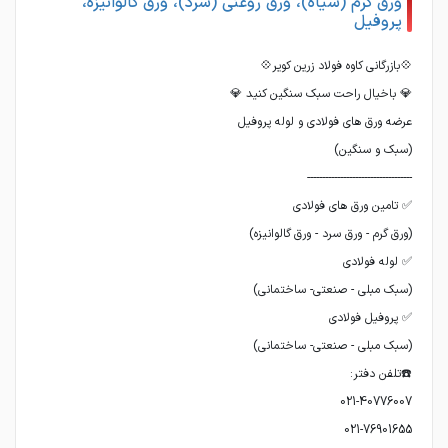
ورق گرم (سیاه)، ورق روغنی (سرد)، ورق گالوانیزه،
پروفیل