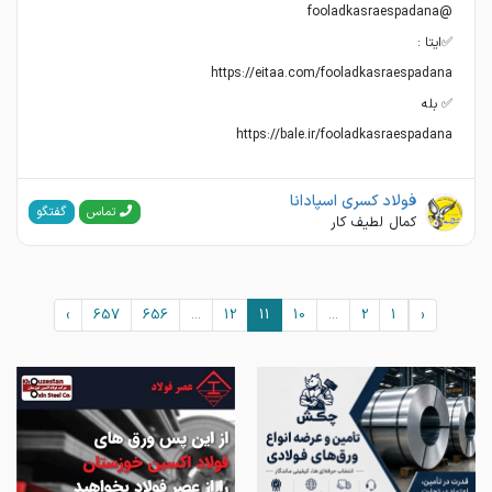
https://bale.ir/fooladkasraespadana
فولاد کسری اسپادانا
گفتگو
تماس
کمال لطیف کار
›
657
656
...
12
11
10
...
2
1
‹