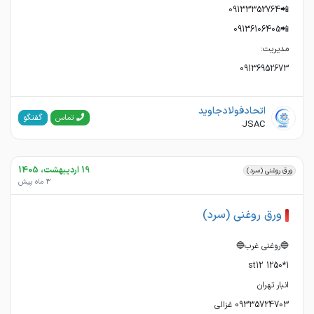
‌‌‌‌‌‌09136952673
اتحادفولادجاوید
گفتگو
تماس
JSAC
19 اردیبهشت، 1405
ورق روغنی (سرد)
3 ماه پیش
ورق روغنی (سرد)
09335724703 غزالی