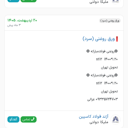
ملیکا دولتی
20 اردیبهشت، 1405
ورق روغنی (سرد)
3 ماه پیش
ورق روغنی (سرد)
09335724703 غزالی
آژند فولاد کاسپین
گفتگو
تماس
ملیکا دولتی