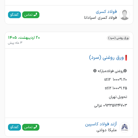
فولاد کسری
گفتگو
تماس
فولاد کسری اسپادانا
20 اردیبهشت، 1405
ورق روغنی (سرد)
3 ماه پیش
ورق روغنی (سرد)
09335724703 غزالی
آژند فولاد کاسپین
گفتگو
تماس
ملیکا دولتی