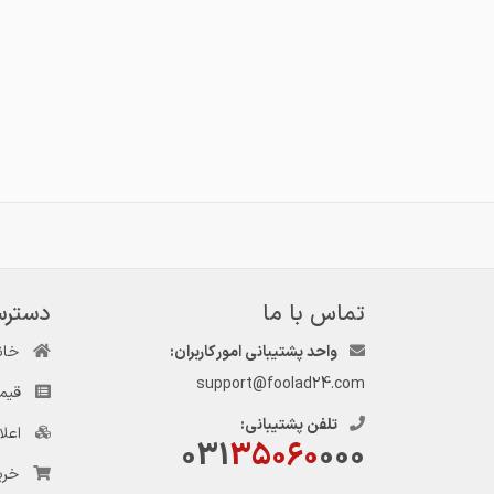
تماس با ما
دسترس
واحد پشتیبانی امور کاربران:
خان
support@foolad24.com
قیم
تلفن پشتیبانی:
اعل
031
35060
000
خری