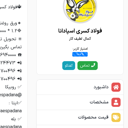
فولاد کسری اسپادانا
کمال لطیف کار
امتیاز کاربر:
100%
تماس
گفتگو
داشبورد
مشخصات
قیمت محصولات
sraespadana