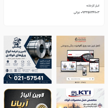
09335724703 غزالی