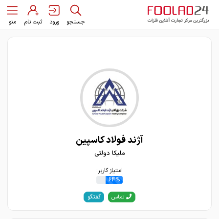
جستجو
ورود
ثبت نام
منو
آژند فولاد کاسپین
ملیکا دولتی
امتیاز کاربر:
64%
گفتگو
تماس