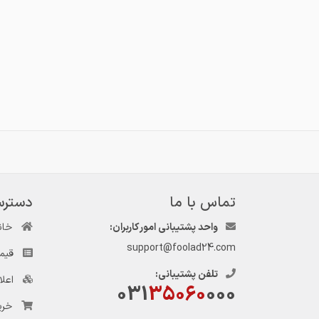
تماس با ما
دسترس
واحد پشتیبانی امور کاربران:
خان
support@foolad24.com
قیم
تلفن پشتیبانی:
اعل
031
35060
000
خری