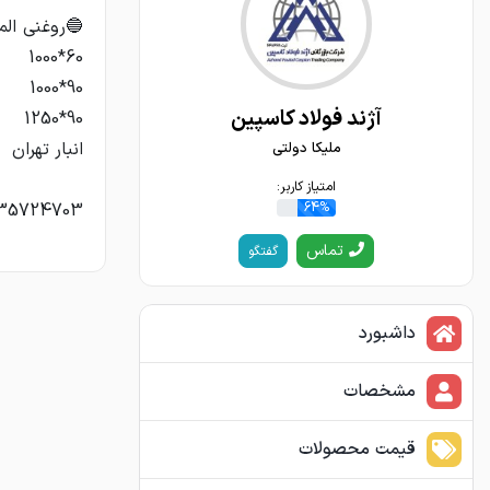
آژند فولاد کاسپین
ملیکا دولتی
امتیاز کاربر:
64%
09335724703 
تماس
گفتگو
داشبورد
مشخصات
قیمت محصولات