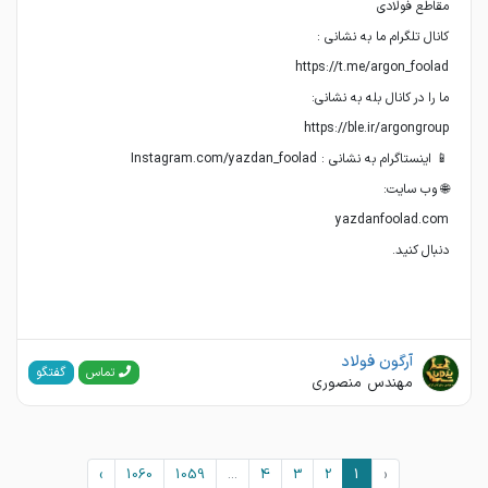
دنبال کنید.
آرگون فولاد
گفتگو
تماس
مهندس منصوری
›
1060
1059
...
4
3
2
1
‹