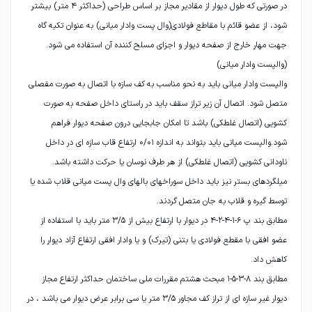
در صورتی که طول دیوار از مقادیر مجاز بر اساس طراحی (حداکثر ۴ متر) بیشتر
شود، از عضو قائم با مقاطع فولادی(وال پست وادار میانی) به عنوان تکیه گاه
جهت مهار خارج از صفحه دیوار و اجزای مسلح کننده آن استفاده می شود.
والپست وادار میانی باید به نحو مناسب به کف سازه با اتصال به صورت مفصلی
متصل شود. اتصال آن زیر تراز سقف باید در راستای داخل صفحه به صورت
کشویی (اتصال غلطکی) باشد تا امکان جابجایی درون صفحه دیوار فراهم
شود.والپست میانی باید بتواند به اندازه ۰/۰۱ ارتفاع قاب سازه ای در داخل
ناودانی کشویی (اتصال غلطکی) از هر طرف نوسان یا حرکت داشته باشد.
میلگردهای بستر نیز باید داخل سوراخهای بالهای وال پست میانی قلاب شده یا
مطابق بند پ ۶-۱-۴-۲-۴ در دیوار با ارتفاع بیش از ۳/۵ متر باید با استفاده از
عضو افقی با مقطع فولادی یا بتنی (تیرک) و یا وادار افقی ارتفاع آزاد دیوار را
مطابق بند ۸-۳-۵-۱ مبحث هشتم مقررات ملی ساختمان حداکثر ارتفاع مجاز
دیوار غیر سازه ای از تراز کف مجاور ۳/۵ متر یا سی برابر عرض دیوار می باشد ، در