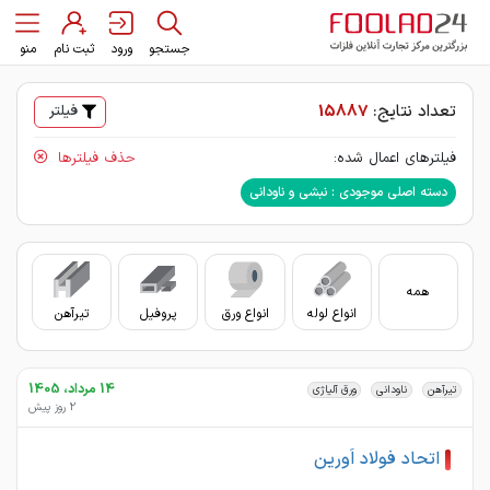
جستجو
ورود
ثبت نام
منو
تعداد نتایج:
15887
فیلتر
فیلترهای اعمال شده:
حذف فیلترها
دسته اصلی موجودی : نبشی و ناودانی
همه
انواع لوله
انواع ورق
پروفیل
تیرآهن
سای
14 مرداد، 1405
تیرآهن
ناودانی
ورق آلیاژی
2 روز پیش
اتحاد فولاد اَورین