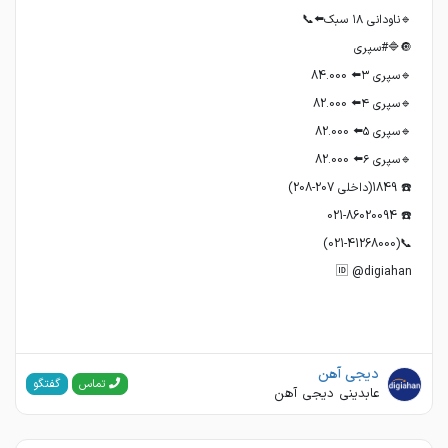
🆔 @digiahan
دیجی آهن
گفتگو
تماس
عابدینی دیجی آهن