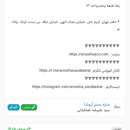
📍دفتر تهران: کریم خان .خیابان نجات الهی .خیابان لباف .بن بست نارنگ .پلاک
اینستاگرام : https://instagram.com/aroosha_sazebastar
سازه بستر آروشا
گفتگو
تماس
سید علیرضا طباطبائی
04 مرداد، 1405
ناودانی