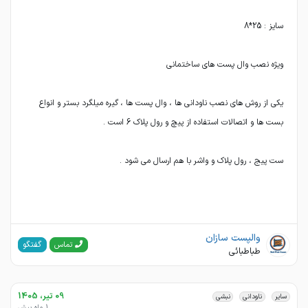
یکی از روش های نصب ناودانی ها ، وال پست ها ، گیره میلگرد بستر و انواع
ست پیج ، رول پلاک و واشر با هم ارسال می شود .
والپست سازان
گفتگو
تماس
طباطبائی
09 تیر، 1405
سایر
ناودانی
نبشی
1 ماه پیش