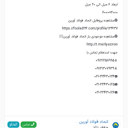
☎️021-22430126
اتحاد فولاد اَورین . ایلیا
گفتگو
تماس
جعفر نژاد