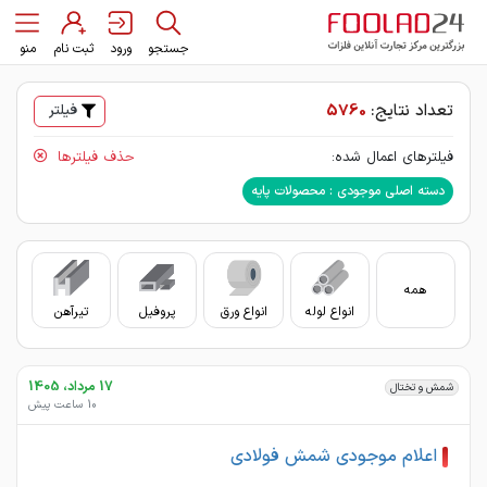
جستجو
ورود
ثبت نام
منو
تعداد نتایج:
5760
فیلتر
فیلترهای اعمال شده:
حذف فیلترها
دسته اصلی موجودی : محصولات پایه
همه
انواع لوله
انواع ورق
پروفیل
تیرآهن
سای
17 مرداد، 1405
شمش و تختال
10 ساعت پیش
اعلام موجودی شمش فولادی