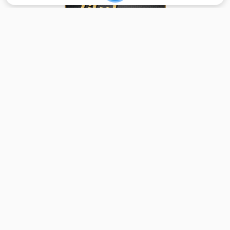
برگشت به بالا
تماس با ما
دسترسی سریع
واحد پشتیبانی امور کاربران:
خانه
support@foolad24.com
قیمت محصولات
تلفن پشتیبانی:
اعلام موجودی
031
35060
000
خریداران
تأمین‌کنندگان