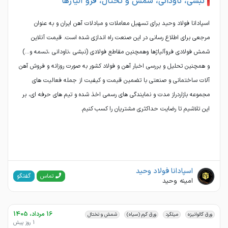
نبشی، ناودانی، شمش و تختال، فرو آلیاژها
اسپادانا فولاد وحید برای تسهیل معاملات و مبادلات آهن ایران و به عنوان
مرجعی برای اطلاع رسانی در این صنعت راه اندازی شده است. قیمت آنلاین
شمش فولادي فروآلياژها وهمچنين مقاطع فولادي (نبشي ،ناوداني ،تسمه و…)
و همچنین تحلیل و بررسی اخبار آهن و فولاد کشور به صورت روزانه و فروش آهن
آلات ساختمانی و صنعتی با تضمین قیمت و کیفیت از جمله فعالیت های
مجموعه بازاردراز مدت و نمایندگی های رسمی اخذ شده و تیم های حرفه ای، بر
این تلاشیم تا رضایت حداکثری مشتریان را کسب کنیم.
اسپادانا فولاد وحيد
گفتگو
تماس
امينه وحيد
16 مرداد، 1405
ورق گالوانیزه
میلگرد
ورق گرم (سیاه)
شمش و تختال
1 روز پیش