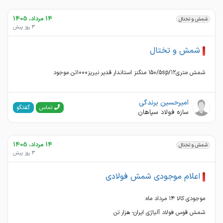
14 مرداد، 1405
شمش و تختال
3 روز پیش
شمش و تختال
شمش متری۱۵۰/۵sp/۱۲ منگنز استاندار قدیر نیریز۱۰۰۰تن موجود
امیرحسین برندگی
گفتگو
تماس
سازه فولاد سپاهان
14 مرداد، 1405
شمش و تختال
3 روز پیش
اعلام موجودی شمش فولادی