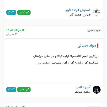
گسترش فولاد فرزین تجارت
گفتگو
تماس
فرزین همت گیر
14 مرداد، 1405
مواد معدنی
3 روز پیش
مواد معدنی
کنسانتره آهن ، گندله آهن ، آهن اسفنجی ، شمش ،.و..
آهن اطلس
گفتگو
تماس
سعید شریفی