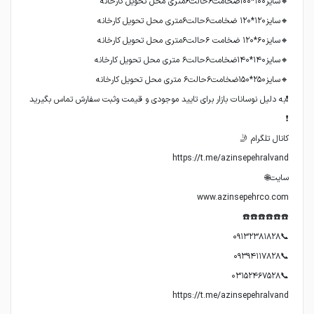
❗به دلیل نوسانات بازار برای تایید موجودی و قیمت وثبت سفارش تماس بگیرید
https://t.me/azinsepehralvand