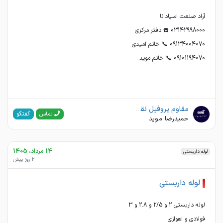
09101194070 📞 خانم موید
مقاوم پروفیل نقش جهان. آراد صنعت
گفتگو
تماس
حمیدرضا موید
14 مرداد، 1405
لوله داربستی
2 روز پیش
لوله داربستی