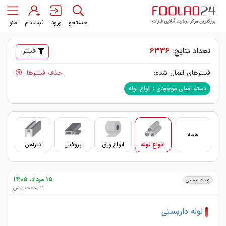
جستجو
ورود
ثبت نام
منو
تعداد نتایج:
6336
فیلتر
فیلترهای اعمال شده:
حذف فیلترها
دسته اصلی موجودی : انواع لوله
همه
انواع لوله
انواع ورق
پروفیل
تیرآهن
سای
15 مرداد، 1405
لوله داربستی
21 ساعت پیش
لوله داربستی