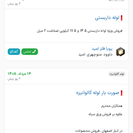
2 روز پیش
لوله داربستی
فروش ویژه لوله داربستی 14.5 و 17.5 کیلویی ضخامت 2 میل
پویا فلز امید
گفتگو
تماس
داوود منوچهری امید
14 مرداد، 1405
لوله گالوانیزه
2 روز پیش
صورت بار لوله گالوانیزه