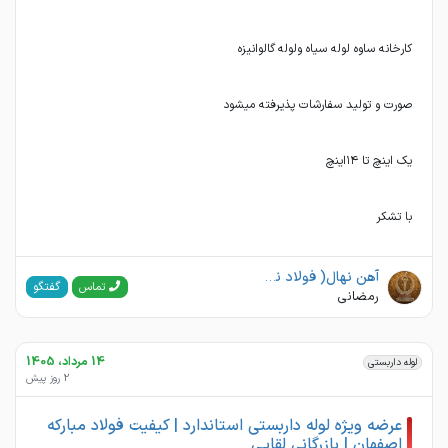
با تشکر
آهن نهال( فولاد نهال ایرانیان )
گفتگو
تماس
رمضانی
14 مرداد، 1405
لوله داربستی
2 روز پیش
عرضه ویژه لوله داربستی استاندارد | کیفیت فولاد مبارکه
اصفهان | بازرگانی لقایی