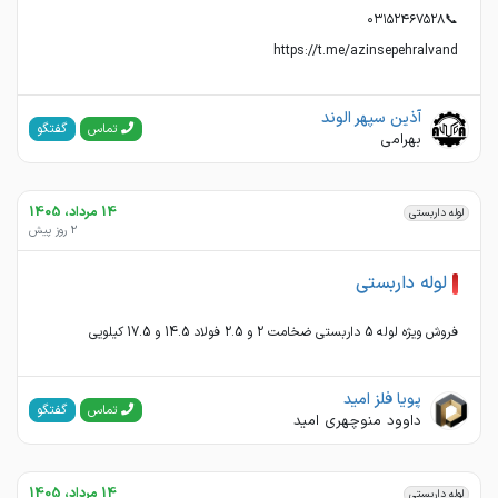
https://t.me/azinsepehralvand
آذین سپهر الوند
گفتگو
تماس
بهرامی
14 مرداد، 1405
لوله داربستی
2 روز پیش
لوله داربستی
فروش ویژه لوله 5 داربستی ضخامت 2 و 2.5 فولاد 14.5 و 17.5 کیلویی
پویا فلز امید
گفتگو
تماس
داوود منوچهری امید
14 مرداد، 1405
لوله داربستی