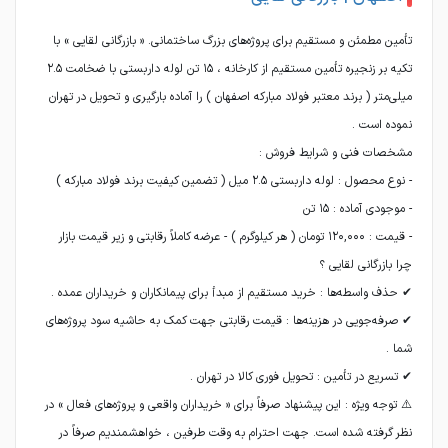
تأمین مطمئن و مستقیم برای پروژه‌های بزرگ ساختمانی. « بازرگانی لقایی » با
تکیه بر زنجیره تأمین مستقیم از کارخانه ، ۱۵ تن لوله داربستی با ضخامت ۲.۵
میلی‌متر ( برند معتبر فولاد مبارکه اصفهان ) را آماده بارگیری و تحویل در تهران
✔ صرفه‌جویی در هزینه‌ها : قیمت رقابتی جهت کمک به حاشیه سود پروژه‌های
⚠️ توجه ویژه : این پیشنهاد صرفاً برای « خریداران واقعی و پروژه‌های فعال » در
نظر گرفته شده است. جهت احترام به وقت طرفین ، خواهشمندیم صرفاً در