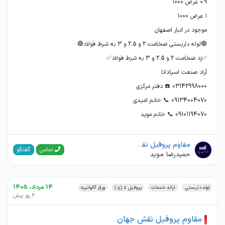
09101194070 📞 خانم موید
مقاوم پروفیل نقش جهان. آراد صنعت
گفتگو
تماس
حمیدرضا موید
14 مرداد، 1405
لوله داربستی
ارائه خدمات
پروفیل z (زد)
ورق گالوانیزه
2 روز پیش
مقاوم پروفیل نقش جهان