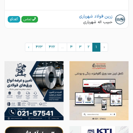
زرین فولاد شهریاری
گفتگو
تماس
حبیب اله شهریاری
›
423
422
...
4
3
2
1
‹