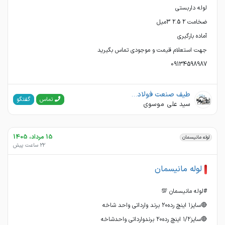
09134598987
طیف صنعت فولاد . محیا فولاد نقش جهان
گفتگو
تماس
سید علی موسوی
15 مرداد، 1405
لوله مانیسمان
22 ساعت پیش
لوله مانیسمان