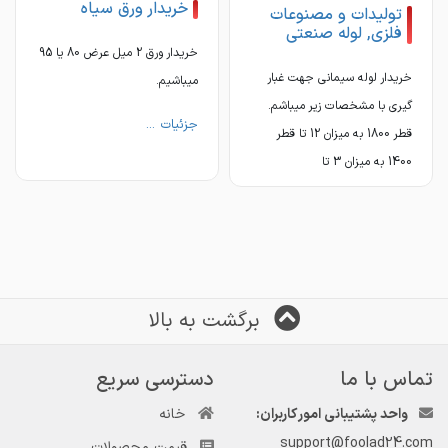
خریدار ورق سیاه
تولیدات و مصنوعات
فلزی, لوله صنعتی
خریدار ورق 2 میل عرض 80 یا 95
خریدار لوله سیمانی جهت غبار
☎ ۰۳۱۴۲۹۹۸۰۰۰ داخلی ۱۰۲
میباشیم.
گیری با مشخصات زیر میباشم.
جزئیات ...
قطر 1800 به میزان 12 تا قطر
1400 به میزان 3 تا
جزئیات ...
برگشت به بالا
تماس با ما
دسترسی سریع
واحد پشتیبانی امور کاربران:
خانه
support@foolad24.com
قیمت محصولات