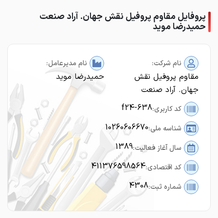
پروفایل مقاوم پروفیل نقش جهان. آراد صنعت
حمیدرضا موید
نام شرکت:
نام مدیرعامل:
مقاوم پروفیل نقش
حمیدرضا موید
جهان. آراد صنعت
f24-638
کد کاربری:
10260606670
شناسه ملی:
1389
سال آغاز فعالیت:
411376598564
کد اقتصادی:
4308
شماره ثبت: