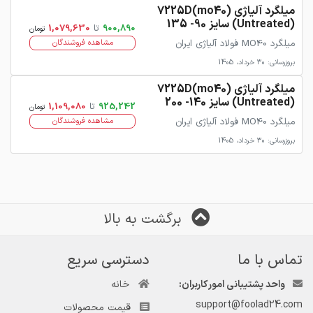
میلگرد آلیاژی 7225D(mo40)
(Untreated) سایز 90- 135
900,890
تا
1,079,630
تومان
میلگرد MO40 فولاد آلیاژی ایران
مشاهده فروشندگان
بروزرسانی: 30 خرداد، 1405
میلگرد آلیاژی 7225D(mo40)
(Untreated) سایز 140- 200
925,242
تا
1,109,080
تومان
میلگرد MO40 فولاد آلیاژی ایران
مشاهده فروشندگان
بروزرسانی: 30 خرداد، 1405
برگشت به بالا
تماس با ما
دسترسی سریع
واحد پشتیبانی امور کاربران:
خانه
support@foolad24.com
قیمت محصولات