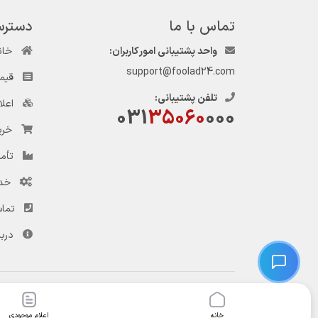
تماس با ما
دسترس
واحد پشتیبانی امور کاربران:
خان
support@foolad24.com
قیم
تلفن پشتیبانی:
اعل
031
35060
000
خری
تأمی
خد
تماس
دربا
© کلیه حقوق این وب‌سایت و سرویس‌های آن متعلق به سامانه فولاد ۲۴ است.
خانه
اعلام موجودی