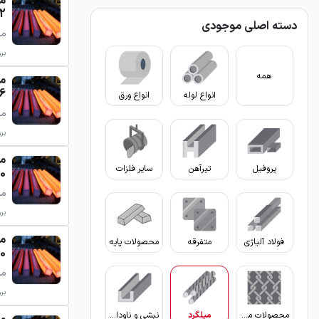
- 15
دسته اصلی موجودی
میلگرد
برو
همه
- 29
انواع لوله
انواع ورق
میلگرد
برو
پروفیل
تیرآهن
سایر فلزات
 85
میلگرد
برو
فولاد آلیاژی
متفرقه
محصولات پایه
 135
میلگرد
برو
محصولات مفتولی
میلگرد
نبشی و ناودانی