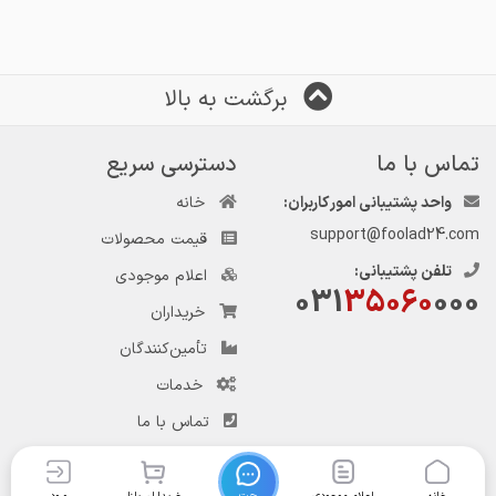
برگشت به بالا
تماس با ما
دسترسی سریع
واحد پشتیبانی امور کاربران:
خانه
support@foolad24.com
قیمت محصولات
تلفن پشتیبانی:
اعلام موجودی
031
35060
000
خریداران
تأمین‌کنندگان
خدمات
تماس با ما
چت