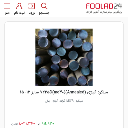
جستجو
ورود
ثبت نام
منو
میلگرد آلیاژی 7225D(mo40)(Annealed) سایز 12- 15
میلگرد MO40 فولاد آلیاژی ایران
1,021,360
911,930
تا
تومان