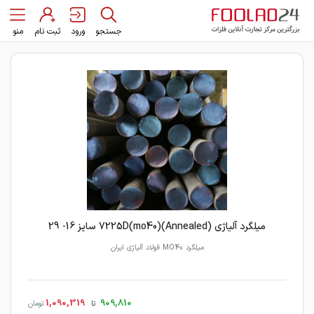
جستجو
ورود
ثبت نام
منو
میلگرد آلیاژی 7225D(mo40)(Annealed) سایز 16- 29
میلگرد MO40 فولاد آلیاژی ایران
1,090,319
909,810
تا
تومان