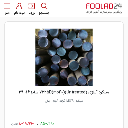
جستجو
ورود
ثبت نام
منو
میلگرد آلیاژی 7225D(mo40)(Untreated) سایز 16- 29
میلگرد MO40 فولاد آلیاژی ایران
1,018,990
850,290
تا
تومان