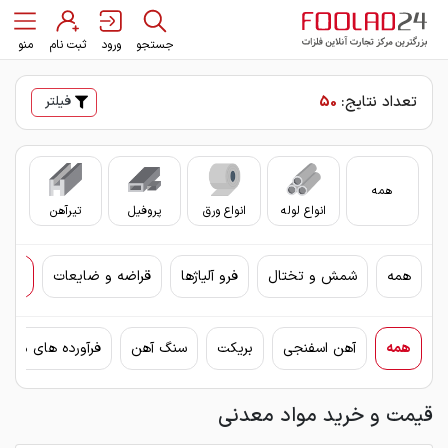
جستجو
ورود
ثبت نام
منو
تعداد نتایج:
50
فیلتر
همه
انواع لوله
انواع ورق
پروفیل
تیرآهن
سای
همه
شمش و تختال
فرو آلیاژها
قراضه و ضایعات
مواد
همه
آهن اسفنجی
بریکت
سنگ آهن
فرآورده های معدن
قیمت و خرید مواد معدنی