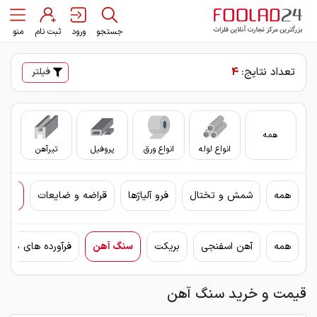
جستجو
ورود
ثبت نام
منو
تعداد نتایج:
4
فیلتر
همه
انواع لوله
انواع ورق
پروفیل
تیرآهن
سای
همه
شمش و تختال
فرو آلیاژها
قراضه و ضایعات
مواد
همه
آهن اسفنجی
بریکت
سنگ آهن
فرآورده های معدن
قیمت و خرید سنگ آهن