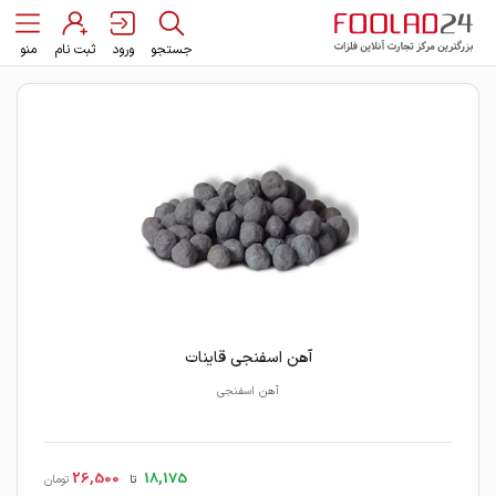
جستجو
ورود
ثبت نام
منو
آهن اسفنجی قاینات
آهن اسفنجی
26,500
18,175
تا
تومان