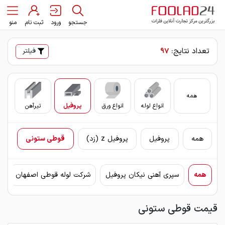
جستجو
ورود
ثبت نام
منو
تعداد نتایج:
97
فیلتر
همه
انواع لوله
انواع ورق
پروفیل
تیرآهن
سای
همه
پروفیل
پروفیل z (زد)
قوطی ستونی
همه
سپری آهنی نیکان پروفیل
شرکت لوله قوطی اصفهان
ق
قیمت قوطی ستونی