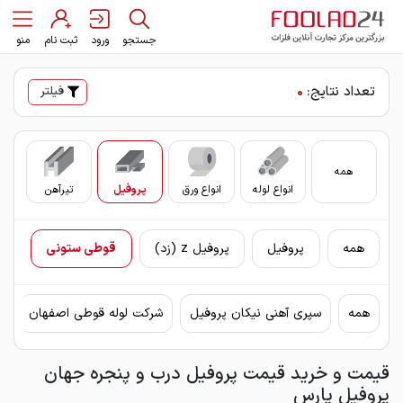
جستجو
ورود
ثبت نام
منو
تعداد نتایج:
0
فیلتر
همه
انواع لوله
انواع ورق
پروفیل
تیرآهن
سای
همه
پروفیل
پروفیل z (زد)
قوطی ستونی
همه
سپری آهنی نیکان پروفیل
شرکت لوله قوطی اصفهان
ق
قیمت و خرید قیمت پروفیل درب و پنجره جهان
پروفیل پارس